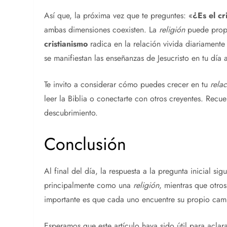
Así que, la próxima vez que te preguntes: «
¿Es el
cr
ambas dimensiones coexisten. La
religión
puede propo
cristianismo
radica en la relación vivida diariament
se manifiestan las enseñanzas de Jesucristo en tu día 
Te invito a considerar cómo puedes crecer en tu
rela
leer la Biblia o conectarte con otros creyentes. Recu
descubrimiento.
Conclusión
Al final del día, la respuesta a la pregunta inicial s
principalmente como una
religión
, mientras que otro
importante es que cada uno encuentre su propio cam
Esperamos que este artículo haya sido útil para aclar