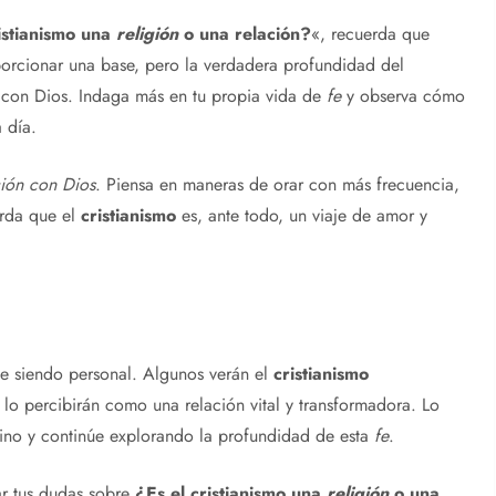
istianismo
una
religión
o una relación?
«, recuerda que
rcionar una base, pero la verdadera profundidad del
e con Dios. Indaga más en tu propia vida de
fe
y observa cómo
a día.
ción con Dios
. Piensa en maneras de orar con más frecuencia,
erda que el
cristianismo
es, ante todo, un viaje de amor y
igue siendo personal. Algunos verán el
cristianismo
s lo percibirán como una relación vital y transformadora. Lo
ino y continúe explorando la profundidad de esta
fe
.
ar tus dudas sobre
¿Es el
cristianismo
una
religión
o una