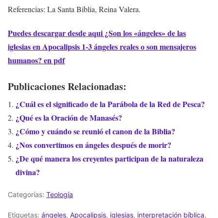
Referencias: La Santa Biblia, Reina Valera.
Puedes descargar desde aqui ¿Son los «ángeles» de las
iglesias en Apocalipsis 1-3 ángeles reales o son mensajeros
humanos? en pdf
Publicaciones Relacionadas:
¿Cuál es el significado de la Parábola de la Red de Pesca?
¿Qué es la Oración de Manasés?
¿Cómo y cuándo se reunió el canon de la Biblia?
¿Nos convertimos en ángeles después de morir?
¿De qué manera los creyentes participan de la naturaleza
divina?
Categorías:
Teología
Etiquetas:
ángeles
,
Apocalipsis
,
iglesias
,
interpretación bíblica
,