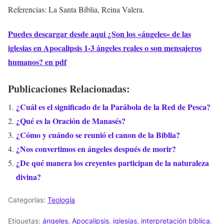
Referencias: La Santa Biblia, Reina Valera.
Puedes descargar desde aqui ¿Son los «ángeles» de las
iglesias en Apocalipsis 1-3 ángeles reales o son mensajeros
humanos? en pdf
Publicaciones Relacionadas:
¿Cuál es el significado de la Parábola de la Red de Pesca?
¿Qué es la Oración de Manasés?
¿Cómo y cuándo se reunió el canon de la Biblia?
¿Nos convertimos en ángeles después de morir?
¿De qué manera los creyentes participan de la naturaleza
divina?
Categorías:
Teología
Etiquetas:
ángeles
,
Apocalipsis
,
iglesias
,
interpretación bíblica
,