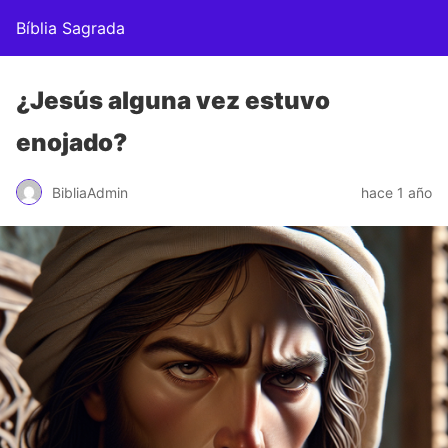
Bíblia Sagrada
¿Jesús alguna vez estuvo
enojado?
BibliaAdmin
hace 1 año