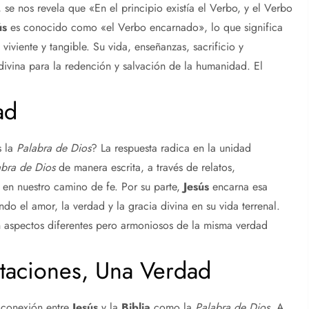
 se nos revela que «En el principio existía el Verbo, y el Verbo
ús
es conocido como «el Verbo encarnado», lo que significa
iviente y tangible. Su vida, enseñanzas, sacrificio y
divina para la redención y salvación de la humanidad. El
ad
s la
Palabra de Dios
? La respuesta radica en la unidad
abra de Dios
de manera escrita, a través de relatos,
en nuestro camino de fe. Por su parte,
Jesús
encarna esa
ndo el amor, la verdad y la gracia divina en su vida terrenal.
 aspectos diferentes pero armoniosos de la misma verdad
taciones, Una Verdad
 conexión entre
Jesús
y la
Biblia
como la
Palabra de Dios
. A