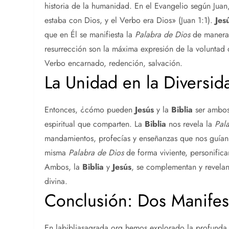
historia de la humanidad. En el Evangelio según Juan,
estaba con Dios, y el Verbo era Dios» (Juan 1:1).
Jes
que en Él se manifiesta la
Palabra de Dios
de manera v
resurrección son la máxima expresión de la voluntad 
Verbo encarnado, redención, salvación.
La Unidad en la Diversid
Entonces, ¿cómo pueden
Jesús
y la
Biblia
ser ambo
espiritual que comparten. La
Biblia
nos revela la
Pal
mandamientos, profecías y enseñanzas que nos guían 
misma
Palabra de Dios
de forma viviente, personifica
Ambos, la
Biblia
y
Jesús
, se complementan y revelan
divina.
Conclusión: Dos Manifes
En labibliasagrada.org hemos explorado la profunda