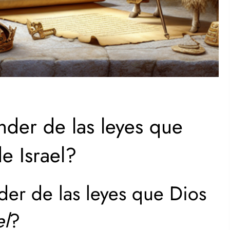
er de las leyes que
de Israel?
r de las leyes que Dios
el
?