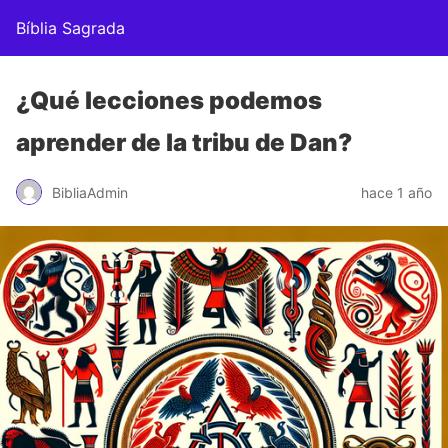
Bíblia Sagrada
¿Qué lecciones podemos
aprender de la tribu de Dan?
BibliaAdmin
hace 1 año