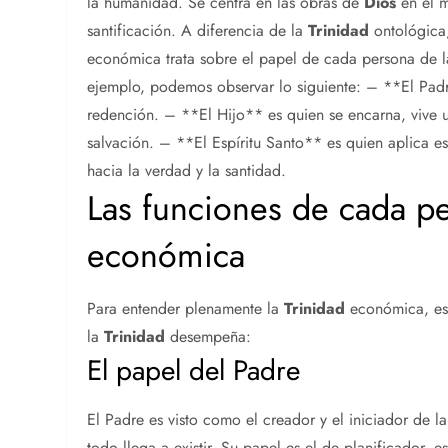
la humanidad. Se centra en las obras de
Dios
en el m
santificación. A diferencia de la
Trinidad
ontológica
económica trata sobre el papel de cada persona de 
ejemplo, podemos observar lo siguiente: – **El Padr
redención. – **El Hijo** es quien se encarna, vive u
salvación. – **El Espíritu Santo** es quien aplica e
hacia la verdad y la santidad.
Las funciones de cada p
económica
Para entender plenamente la
Trinidad
económica, es 
la
Trinidad
desempeña:
El papel del Padre
El Padre es visto como el creador y el iniciador de l
todo llega a existir. Su papel es el de planificador, 