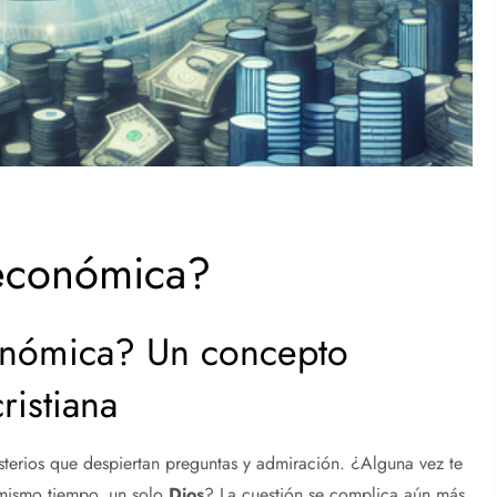
 económica?
nómica? Un concepto
ristiana
erios que despiertan preguntas y admiración. ¿Alguna vez te
 mismo tiempo, un solo
Dios
? La cuestión se complica aún más