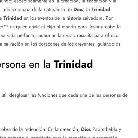
undo, específicamente en la creación, la redención y la
, que se ocupa de la naturaleza de
Dios
, la
Trinidad
la
Trinidad
en los eventos de la historia salvadora. Por
e** es quien envía al Hijo al mundo para llevar a cabo la
na vida perfecta, muere en la cruz y resucita para ofrecer
sa salvación en los corazones de los creyentes, guiándolos
ersona en la
Trinidad
útil desglosar las funciones que cada una de las personas de
a obra de la redención. En la creación,
Dios
Padre habla y
estableciendo el propósito para la creación y la redención.