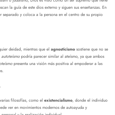
, islam o judaísmo, Dios es visto como un ser supremo que tiene
uscan la guía de este dios externo y siguen sus enseñanzas. En
r separado y coloca a la persona en el centro de su propio
quier deidad, mientras que el
agnosticismo
sostiene que no se
l
autoteísmo
podría parecer similar al ateísmo, ya que ambos
oteísmo
presenta una visión más positiva al empoderar a las
es.
o
varias filosofías, como el
existencialismo
, donde el individuo
puede ver en movimientos modernos de autoayuda y
 personal y la realización individual.