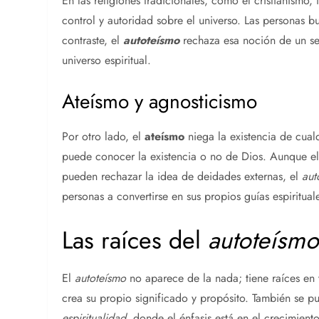
En las religiones tradicionales, como el cristianismo
control y autoridad sobre el universo. Las personas b
contraste, el
autoteísmo
rechaza esa noción de un se
universo espiritual.
Ateísmo y agnosticismo
Por otro lado, el
ateísmo
niega la existencia de cual
puede conocer la existencia o no de Dios. Aunque e
pueden rechazar la idea de deidades externas, el
aut
personas a convertirse en sus propios guías espiritual
Las raíces del
autoteísm
El
autoteísmo
no aparece de la nada; tiene raíces en 
crea su propio significado y propósito. También se 
espiritualidad
, donde el énfasis está en el crecimiento