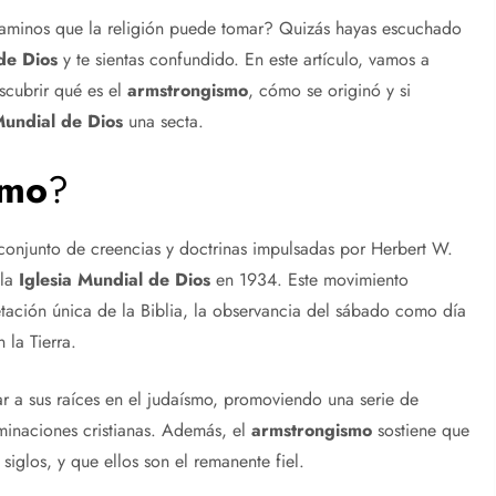
caminos que la religión puede tomar? Quizás hayas escuchado
de Dios
y te sientas confundido. En este artículo, vamos a
scubrir qué es el
armstrongismo
, cómo se originó y si
Mundial de Dios
una secta.
smo
?
 conjunto de creencias y doctrinas impulsadas por Herbert W.
 la
Iglesia Mundial de Dios
en 1934. Este movimiento
retación única de la Biblia, la observancia del sábado como día
 la Tierra.
r a sus raíces en el judaísmo, promoviendo una serie de
inaciones cristianas. Además, el
armstrongismo
sostiene que
siglos, y que ellos son el remanente fiel.