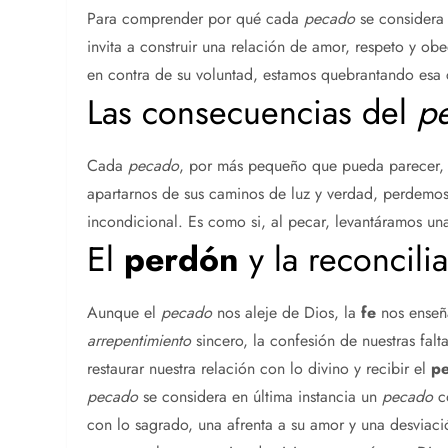
Para comprender por qué cada
pecado
se considera 
invita a construir una relación de amor, respeto y o
en contra de su voluntad, estamos quebrantando esa c
Las consecuencias del
p
Cada
pecado
, por más pequeño que pueda parecer, t
apartarnos de sus caminos de luz y verdad, perdemos
incondicional. Es como si, al pecar, levantáramos una
El
perdón
y la reconcili
Aunque el
pecado
nos aleje de Dios, la
fe
nos enseña
arrepentimiento
sincero, la confesión de nuestras fa
restaurar nuestra relación con lo divino y recibir el
p
pecado
se considera en última instancia un
pecado
co
con lo sagrado, una afrenta a su amor y una desviaci