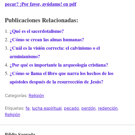
pecar? ¡Por favor, ayúdame! en pdf
Publicaciones Relacionadas:
¿Qué es el sacerdotalismo?
¿Cómo se crean las almas humanas?
¿Cuál es la visión correcta: el calvinismo o el
arminianismo?
¿Por qué es importante la arqueología cristiana?
¿Cómo se llama el libro que narra los hechos de los
apóstoles después de la resurrección de Jesús?
Categorías:
Religión
Etiquetas:
fe
,
lucha espiritual
,
pecado
,
perdón
,
redención
,
Religión
Bíblia Sagrada