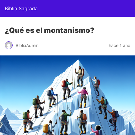
Bíblia Sagrada
¿Qué es el montanismo?
BibliaAdmin
hace 1 año