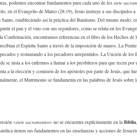
uras, podemos encontrar fundamentos para cada uno de los
siete sacra
plo, en el Evangelio de Mateo (28:19), Jesús instruye a sus discípulos a
tu Santo, estableciendo así la práctica del Bautismo. Del mismo modo, e
mpartir el pan y el vino con sus seguidores, como se relata en los Evange
la Confirmación, encontramos referencias en el libro de los Hechos de 
ecibían el Espíritu Santo a través de la imposición de manos. La Peniten
pecados y restaurando a los pecadores arrepentidos. La Unción de los 
 se insta a los enfermos a llamar a los presbíteros para que recen por e
ta a la elección y comisión de los apóstoles por parte de Jesús, que lu
inalmente, el Matrimonio se fundamenta en las palabras de Jesús sobre
Biblia
resión «
siete sacramentos
» no se encuentra explícitamente en la
Católica tienen sus fundamentos en las enseñanzas y acciones de Jesucri