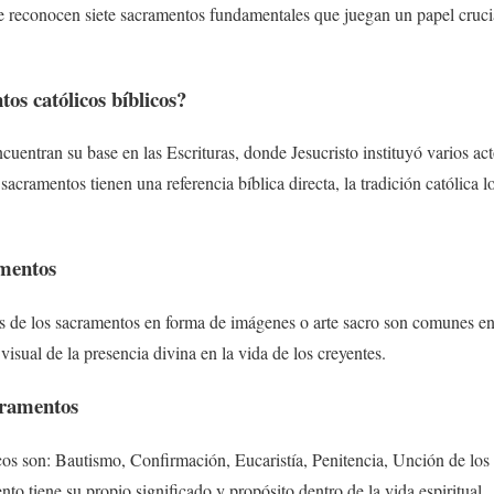
se reconocen siete sacramentos fundamentales que juegan un papel crucial
tos católicos bíblicos?
cuentran su base en las Escrituras, donde Jesucristo instituyó varios 
sacramentos tienen una referencia bíblica directa, la tradición católica 
amentos
s de los sacramentos en forma de imágenes o arte sacro son comunes en l
isual de la presencia divina en la vida de los creyentes.
acramentos
icos son: Bautismo, Confirmación, Eucaristía, Penitencia, Unción de lo
o tiene su propio significado y propósito dentro de la vida espiritual.