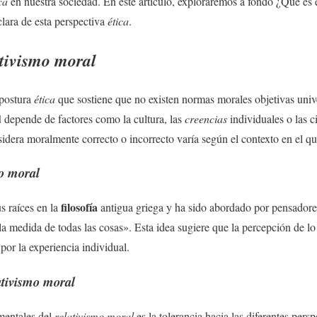
ca
en nuestra sociedad. En este artículo, exploraremos a fondo ¿Qué es 
lara de esta perspectiva
ética
.
ativismo moral
postura
ética
que sostiene que no existen normas morales objetivas unive
d
depende de factores como la cultura, las
creencias
individuales o las c
nsidera moralmente correcto o incorrecto varía según el contexto en el q
mo moral
filosofía
s raíces en la
antigua griega y ha sido abordado por pensador
a medida de todas las cosas». Esta idea sugiere que la percepción de lo 
por la experiencia individual.
ativismo moral
mentales del
relativismo moral
es la tolerancia hacia las diferentes pers