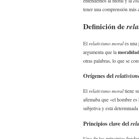
entendemos la moral y la
éti
tener una comprensión más c
Definición de
rel
El
relativismo moral
es una 
moralida
argumenta que la
otras palabras, lo que se co
Orígenes del
relativis
El
relativismo moral
tiene su
afirmaba que «el hombre es l
subjetiva y está determinada 
Principios clave del
rel
Uno de los principios funda