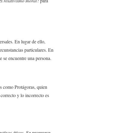
el
relativismo moral
? para
rsales. En lugar de ello,
ircunstancias particulares. En
ue se encuentre una persona.
es como Protágoras, quien
correcto y lo incorrecto es
pectivas éticas. Se promueve