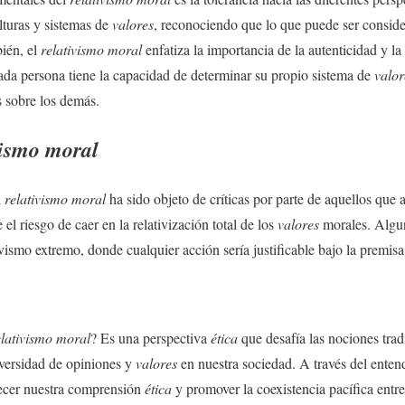
ulturas y sistemas de
valores
, reconociendo que lo que puede ser consid
ién, el
relativismo moral
enfatiza la importancia de la autenticidad y la 
ada persona tiene la capacidad de determinar su propio sistema de
valor
s sobre los demás.
vismo moral
l
relativismo moral
ha sido objeto de críticas por parte de aquellos qu
 el riesgo de caer en la relativización total de los
valores
morales. Algun
ivismo extremo, donde cualquier acción sería justificable bajo la premisa
elativismo moral
? Es una perspectiva
ética
que desafía las nociones tra
iversidad de opiniones y
valores
en nuestra sociedad. A través del enten
ecer nuestra comprensión
ética
y promover la coexistencia pacífica entre