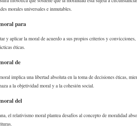
stura filosófica que sostiene que la moralidad está sujeta a circunstancia
ades morales universales e inmutables.
 moral para
ar y aplicar la moral de acuerdo a sus propios criterios y convicciones,
cticas éticas.
 moral de
 moral implica una libertad absoluta en la toma de decisiones éticas, mie
za a la objetividad moral y a la cohesión social.
 moral del
ana, el relativismo moral plantea desafíos al concepto de moralidad abso
ituras.