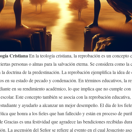
ogía Cristiana
En la teología cristiana, la reprobación es un concepto c
ciertas personas o almas para la salvación eterna. Se considera como la c
 la doctrina de la predestinación. La reprobación ejemplifica la idea de
tros en su estado de pecado y condenación. En términos educativos, la r
diante en su rendimiento académico, lo que implica que no cumple con l
l escolar. Este concepto también se asocia con la reprobación educativa,
 estudiante y ayudarlo a alcanzar un mejor desempeño. El día de los fiel
ólica que honra a los fieles que han fallecido y están en proceso de puri
de Gracias es una festividad que agradece las bendiciones recibidas dur
ión. La ascensión del Señor se refiere al evento en el cual Jesucristo asc