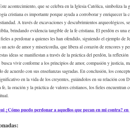
ste acontecimiento, que se celebra en la Iglesia Católica, simboliza la g
ogía cristiana es importante porque ayuda a corroborar y enriquecer la 
cristiandad. A través de excavaciones y descubrimientos arqueológicos, s
blia, brindando evidencia tangible de la fe cristiana. El perdón es una
s fieles a perdonar a quienes les han ofendido, siguiendo el ejemplo de J
 un acto de amor y misericordia, que libera al corazón de rencores y per
estas ideas se manifiestan a través de la práctica del perdón, la reflexión
 busca vivir conforme a los principios de amor, compasión y justicia,
do de acuerdo con sus enseñanzas sagradas. En conclusión, los concepto
ignificativo en la vida de los creyentes, guiándolos en su relación con D
 fe, la oración y la práctica de valores cristianos, los fieles encuentran
tual.
qui ¿Cómo puedo perdonar a aquellos que pecan en mi contra? en
ionadas: