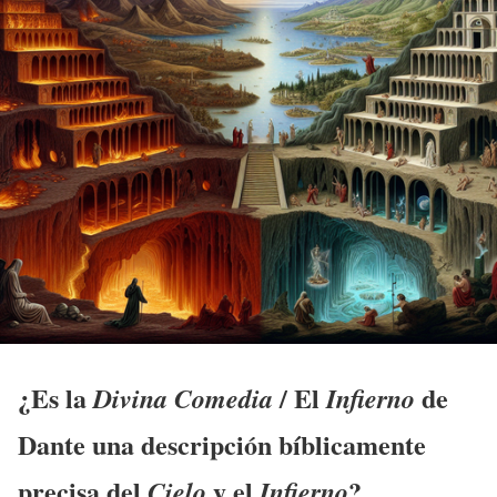
¿Es la
/ El
de
Divina Comedia
Infierno
Dante una descripción bíblicamente
precisa del
y el
?
Cielo
Infierno