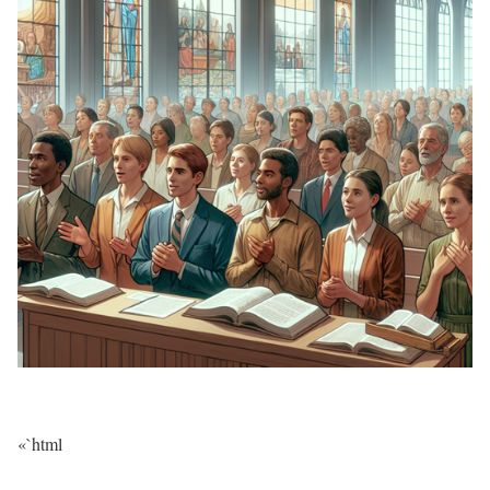
«`html