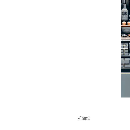
«`html