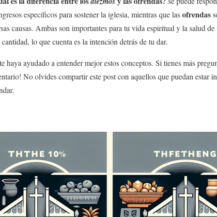
ál es la diferencia entre los
y las
ofrendas
?
diezmos
se puede respond
ofrendas
ngresos específicos para sostener la iglesia, mientras que las
s
rsas causas. Ambas son importantes para tu vida espiritual y la salud de
cantidad, lo que cuenta es la intención detrás de tu dar.
te haya ayudado a entender mejor estos conceptos. Si tienes más pregun
ntario! No olvides compartir este post con aquellos que puedan estar i
ndar.