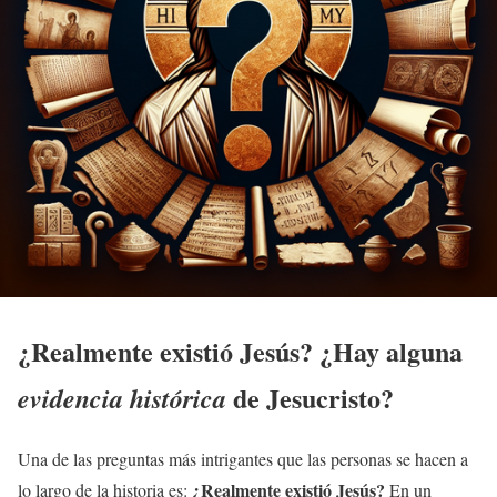
¿Realmente existió
Jesús
? ¿Hay alguna
de Jesucristo?
evidencia histórica
Una de las preguntas más intrigantes que las personas se hacen a
¿Realmente existió
Jesús
?
lo largo de la historia es:
En un