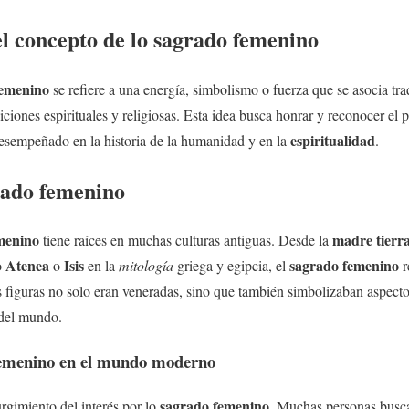
 concepto de lo
sagrado femenino
femenino
se refiere a una energía, simbolismo o fuerza que se asocia tr
iciones espirituales y religiosas. Esta idea busca honrar y reconocer el p
espiritualidad
esempeñado en la historia de la humanidad y en la
.
rado femenino
menino
madre tierr
tiene raíces en muchas culturas antiguas. Desde la
Atenea
Isis
sagrado femenino
o
o
en la
mitología
griega y egipcia, el
r
as figuras no solo eran veneradas, sino que también simbolizaban aspecto
 del mundo.
femenino
en el mundo moderno
sagrado femenino
urgimiento del interés por lo
. Muchas personas busc