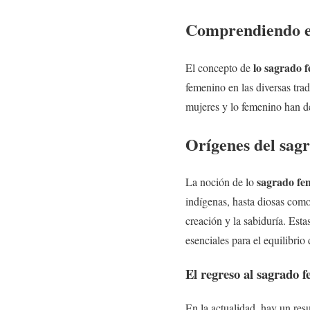
Comprendiendo el
lo
sagrado 
El concepto de
femenino en las diversas trad
mujeres y lo femenino han d
Orígenes del
sag
sagrado fe
La noción de lo
indígenas, hasta diosas com
creación y la sabiduría. Est
esenciales para el equilibrio
El regreso al
sagrado 
En la actualidad, hay un res