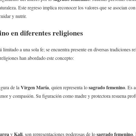
aturaleza. Este regreso implica reconocer los valores que se asocian con 
uidar y nutrir.
ino
en diferentes religiones
á limitado a una sola fe; se encuentra presente en diversas tradiciones r
religiones han abordado este concepto:
Virgen María
sagrado femenino
igura de la
, quien representa lo
. Es 
amor y compasión. Su figuración como madre y protectora resuena pro
urga
Kali
sagrado femenino
y
, son representaciones poderosas de lo
.