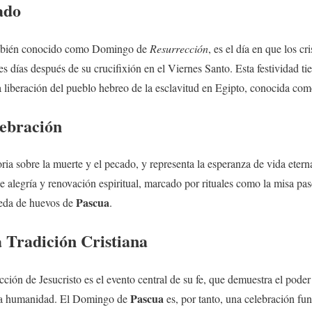
ado
mbién conocido como Domingo de
Resurrección
, es el día en que los c
res días después de su crucifixión en el Viernes Santo. Esta festividad tie
la liberación del pueblo hebreo de la esclavitud en Egipto, conocida co
ebración
oria sobre la muerte y el pecado, y representa la esperanza de vida eter
 alegría y renovación espiritual, marcado por rituales como la misa pas
Pascua
ueda de huevos de
.
a Tradición Cristiana
rección de Jesucristo es el evento central de su fe, que demuestra el pode
Pascua
 la humanidad. El Domingo de
es, por tanto, una celebración fu