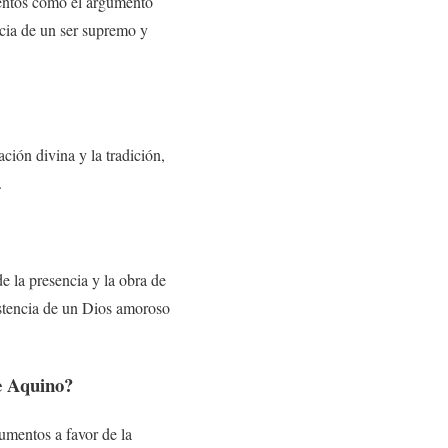
umentos como el argumento
cia de un ser supremo y
ación divina y la tradición,
.
de la presencia y la obra de
istencia de un Dios amoroso
de Aquino?
umentos a favor de la