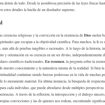
a detrás de todo. Desde la asombrosa precisión de las leyes físicas hast
en estos detalles la huella de un diseñador supremo.
al
Dios
s creencias religiosas y la convicción en la existencia de
suelen ba
irituales que escapan a la objetividad científica. Para muchos, la fe es
, más allá de pruebas tangibles o racionales. A lo largo de la historia,
to y orientación en su creencia en un ser divino, independientemente d
En resumen
ares científicos tradicionales.
, la pregunta sobre la exist
 de nuestro conocimiento y la naturaleza misma de la realidad. Si bien l
espiritualidad continúan siendo fuerzas poderosas en la vida de muchas p
de lo meramente material. En última instancia, la búsqueda de respuesta
 para cada individuo, que puede abordarse desde múltiples perspectivas 
eriencias. A través de la reflexión, la introspección y el diálogo since
opias convicciones y las de quienes nos rodean, encontrando significad