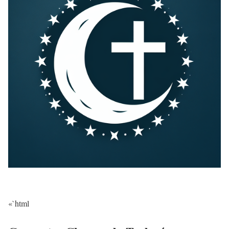
«`html