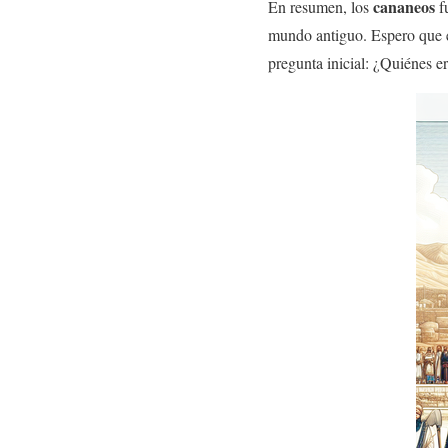
cananeos
En resumen, los
fu
mundo antiguo. Espero que es
pregunta inicial: ¿Quiénes e