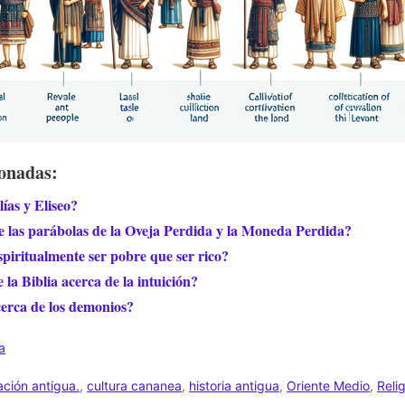
ionadas:
lías y Eliseo?
de las parábolas de la Oveja Perdida y la Moneda Perdida?
piritualmente ser pobre que ser rico?
 la Biblia acerca de la intuición?
cerca de los demonios?
sa
zación antigua.
,
cultura cananea
,
historia antigua
,
Oriente Medio
,
Reli