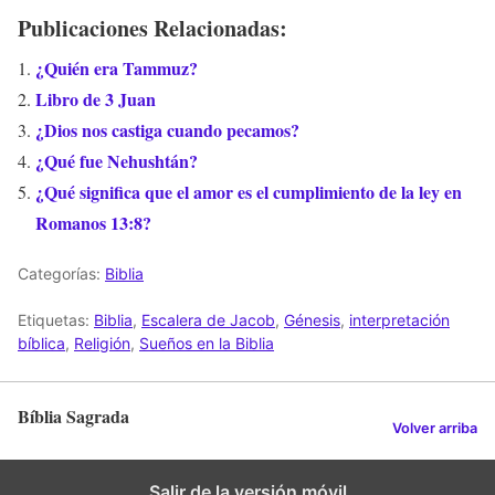
Publicaciones Relacionadas:
¿Quién era Tammuz?
Libro de 3 Juan
¿Dios nos castiga cuando pecamos?
¿Qué fue Nehushtán?
¿Qué significa que el amor es el cumplimiento de la ley en
Romanos 13:8?
Categorías:
Biblia
Etiquetas:
Biblia
,
Escalera de Jacob
,
Génesis
,
interpretación
bíblica
,
Religión
,
Sueños en la Biblia
Bíblia Sagrada
Volver arriba
Salir de la versión móvil