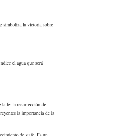
z simboliza la victoria sobre
bendice el agua que será
la fe: la resurrección de
creyentes la importancia de la
alecimiento de su fe. Es un