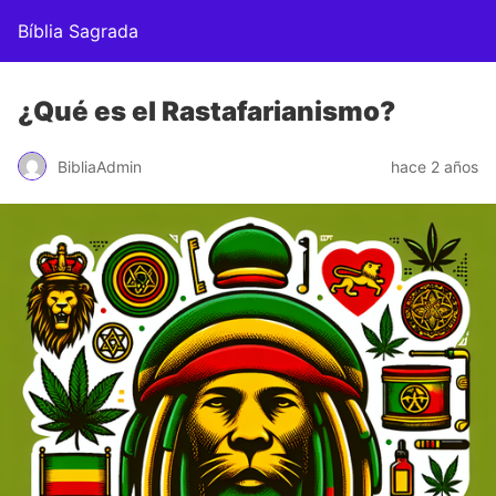
Bíblia Sagrada
¿Qué es el Rastafarianismo?
BibliaAdmin
hace 2 años