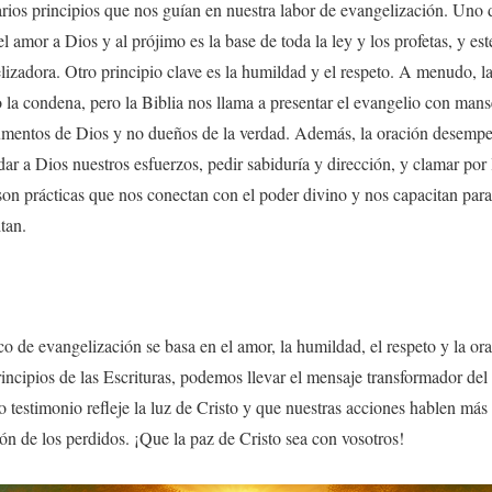
rios principios que nos guían en nuestra labor de evangelización. Uno d
l amor a Dios y al prójimo es la base de toda la ley y los profetas, y es
lizadora. Otro principio clave es la humildad y el respeto. A menudo, l
 la condena, pero la Biblia nos llama a presentar el evangelio con man
umentos de Dios y no dueños de la verdad. Además, la oración desemp
r a Dios nuestros esfuerzos, pedir sabiduría y dirección, y clamar por 
on prácticas que nos conectan con el poder divino y nos capacitan para
tan.
o de evangelización se basa en el amor, la humildad, el respeto y la or
rincipios de las Escrituras, podemos llevar el mensaje transformador d
o testimonio refleje la luz de Cristo y que nuestras acciones hablen más 
ión de los perdidos. ¡Que la paz de Cristo sea con vosotros!